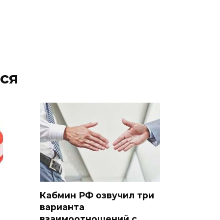
ся
Кабмин РФ озвучил три
варианта
взаимоотношений с