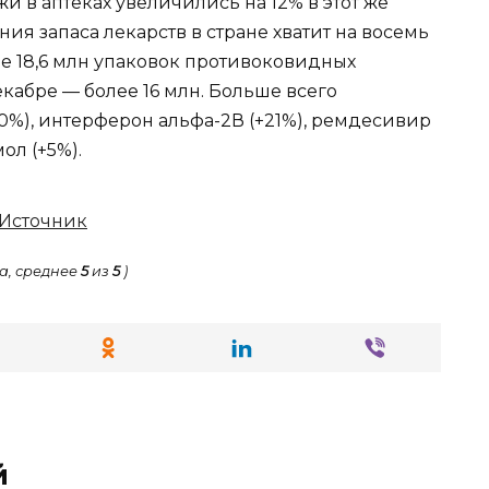
и в аптеках увеличились на 12% в этот же
ия запаса лекарств в стране хватит на восемь
е 18,6 млн упаковок противоковидных
екабре — более 16 млн. Больше всего
0%), интерферон альфа-2В (+21%), ремдесивир
ол (+5%).
Источник
а, среднее
5
из
5
)
й