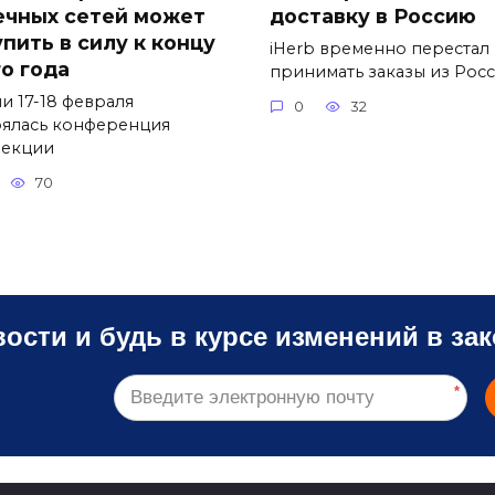
ечных сетей может
доставку в Россию
упить в силу к концу
iHerb временно перестал
го года
принимать заказы из Рос
и 17-18 февраля
0
32
оялась конференция
екции
70
ости и будь в курсе изменений в зак
*