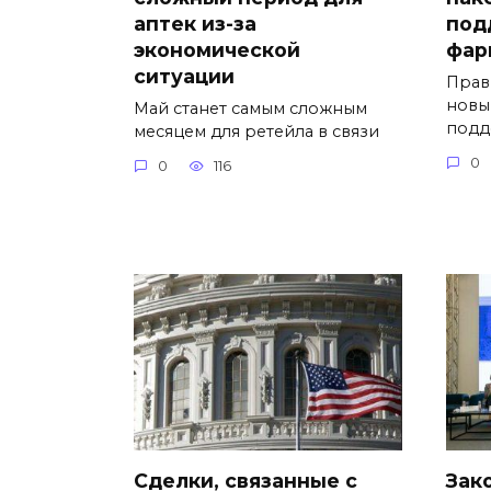
аптек из-за
под
экономической
фар
ситуации
Прав
новы
Май станет самым сложным
подд
месяцем для ретейла в связи
0
0
116
Сделки, связанные с
Зак