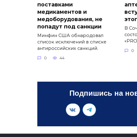
поставками
апт
медикаментов и
вст
медоборудования, не
это
попадут под санкции
В Соч
сост
Минфин США обнародовал
«PRO
список исключений в списке
антироссийских санкций.
0
0
44
Подпишись на нов