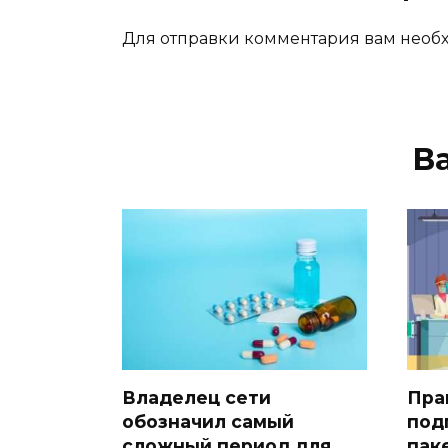
Для отправки комментария вам нео
В
Владелец сети
Пра
обозначил самый
под
сложный период для
пак