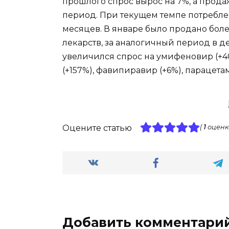
прошлого спрос вырос на 7%, а продаж
период. При текущем темпе потреблен
месяцев. В январе было продано боле
лекарств, за аналогичный период в д
увеличился спрос на умифеновир (+4
(+157%), фавипиравир (+6%), парацетам
Оцените статью
(
1
оценк
Добавить комментари