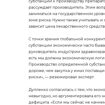
субстанции к производству препарато
рассуждает производитель. Этим воп
заниматься на государственном уровне
зоне риска. Нужно также учитывать и о
зависит цена лекарственного средства
С точки зрения глобальной конкурен
субстанции экономически часто быв
руководитель индустрии здравоохр
есть мы должны экономическую логик
Производство определенной субстанц
дороже, чем закупка у иных поставщи
риски», — резюмировал эксперт.
Дупленко согласилась с тем, что эко
невыгодно, но аргументировала его
дефицита. «Если мы сейчас не начне