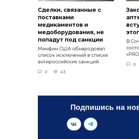
Сделки, связанные с
Зак
поставками
апт
медикаментов и
вст
медоборудования, не
это
попадут под санкции
В Соч
сост
Минфин США обнародовал
«PRO
список исключений в списке
антироссийских санкций.
0
0
43
Подпишись на нов