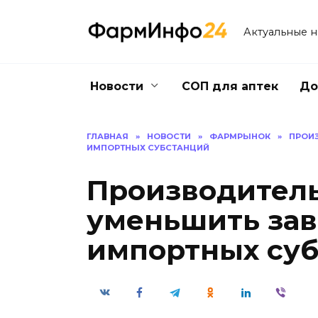
Перейти
к
Актуальные 
содержанию
Новости
СОП для аптек
До
ГЛАВНАЯ
»
НОВОСТИ
»
ФАРМРЫНОК
»
ПРОИ
ИМПОРТНЫХ СУБСТАНЦИЙ
Производитель
уменьшить зав
импортных су