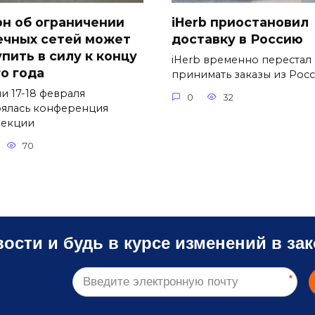
он об ограничении
iHerb приостановил
ечных сетей может
доставку в Россию
упить в силу к концу
iHerb временно перестал
го года
принимать заказы из Рос
и 17-18 февраля
0
32
оялась конференция
екции
70
ости и будь в курсе изменений в зак
*