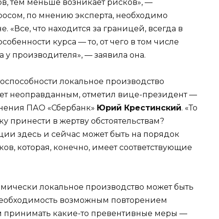
в, тем меньше возникает рисков», —
росом, по мнению эксперта, необходимо
. «Все, что находится за границей, всегда в
собенности курса — то, от чего в том числе
 у производителя», — заявила она.
тоспособности локальное производство
ает неоправданным, отметил вице-президент —
анения ПАО «Сбербанк»
Юрий Крестинский
. «То
у принести в жертву обстоятельствам?
ии здесь и сейчас может быть на порядок
ков, которая, конечно, имеет соответствующие
номически локальное производство может быть
 необходимость возможным повторением
м принимать какие-то превентивные меры —