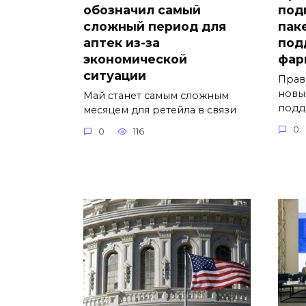
обозначил самый
под
сложный период для
пак
аптек из-за
под
экономической
фар
ситуации
Прав
новы
Май станет самым сложным
подд
месяцем для ретейла в связи
0
0
116