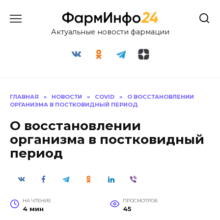
Перейти
к
содержанию
Актуальные новости фармации
ГЛАВНАЯ
»
НОВОСТИ
»
COVID
»
О ВОССТАНОВЛЕНИИ
ОРГАНИЗМА В ПОСТКОВИДНЫЙ ПЕРИОД
О восстановлении
организма в постковидный
период
НА ЧТЕНИЕ
ПРОСМОТРОВ
4 мин
45